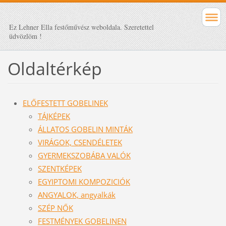
Ez Lehner Ella festőművész weboldala. Szeretettel
üdvözlöm !
Oldaltérkép
ELŐFESTETT GOBELINEK
TÁJKÉPEK
ÁLLATOS GOBELIN MINTÁK
VIRÁGOK, CSENDÉLETEK
GYERMEKSZOBÁBA VALÓK
SZENTKÉPEK
EGYIPTOMI KOMPOZICIÓK
ANGYALOK, angyalkák
SZÉP NŐK
FESTMÉNYEK GOBELINEN