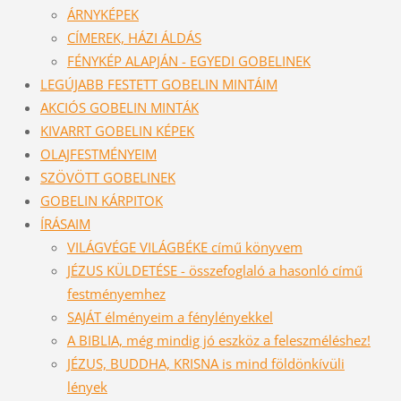
ÁRNYKÉPEK
CÍMEREK, HÁZI ÁLDÁS
FÉNYKÉP ALAPJÁN - EGYEDI GOBELINEK
LEGÚJABB FESTETT GOBELIN MINTÁIM
AKCIÓS GOBELIN MINTÁK
KIVARRT GOBELIN KÉPEK
OLAJFESTMÉNYEIM
SZÖVÖTT GOBELINEK
GOBELIN KÁRPITOK
ÍRÁSAIM
VILÁGVÉGE VILÁGBÉKE című könyvem
JÉZUS KÜLDETÉSE - összefoglaló a hasonló című
festményemhez
SAJÁT élményeim a fénylényekkel
A BIBLIA, még mindig jó eszköz a feleszméléshez!
JÉZUS, BUDDHA, KRISNA is mind földönkívüli
lények