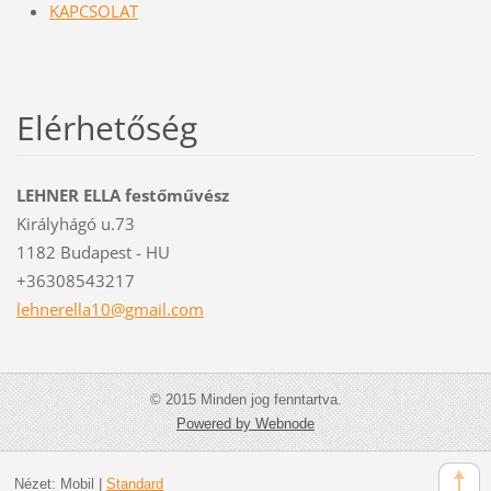
KAPCSOLAT
Elérhetőség
LEHNER ELLA festőművész
Királyhágó u.73
1182 Budapest - HU
+36308543217
lehnerel
la10@gma
il.com
© 2015 Minden jog fenntartva.
Powered by Webnode
Nézet:
Mobil
|
Standard